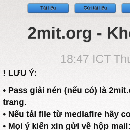
Tài liệu
Gửi tài liệu
2mit.org - Kh
18:47 ICT Th
! LƯU Ý:
• Pass giải nén (nếu có) là 2mit
trang.
• Nếu tải file từ mediafire hãy c
• Mọi ý kiến xin gửi về hộp mail