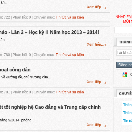
ăn...
Xem tiếp...
NHẬP EM
: 722 | Phản hồi: 0 | Chuyên mục:
Tin tức và sự kiện
MỚI 
ảo - Lần 2 – Học kỳ II Năm học 2013 – 2014!
ăn...
THÀNH
Xem tiếp...
: 780 | Phản hồi: 0 | Chuyên mục:
Tin tức và sự kiện
 hoạt công dân
đường lối, chủ trương của...
Xem tiếp...
: 781 | Phản hồi: 0 | Chuyên mục:
Tin tức và sự kiện
CHUYÊ
Thông
t tốt nghiệp hệ Cao đẳng và Trung cấp chính
Thôn
áng 9/2014, phòng...
Tin t
Xem tiếp...