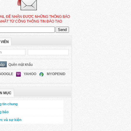
AIL ĐỂ NHẬN ĐƯỢC NHỮNG THÔNG BÁO
NHẤT TỪ CỔNG THÔNG TIN ĐÀO TẠO
 VIÊN
Quên mật khẩu
GOOGLE
YAHOO
MYOPENID
N MỤC
 tin chung
g báo
ức và sự kiện