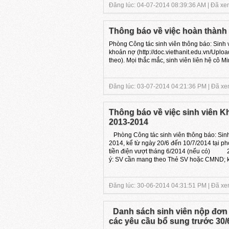
Đăng lúc: 04-07-2014 08:39:36 AM | Đã xem
Thông báo về việc hoàn thành 
Phòng Công tác sinh viên thông báo: Sinh 
khoản nợ (http://doc.viethanit.edu.vn
theo). Mọi thắc mắc, sinh viên liên hệ cô Mi
Đăng lúc: 03-07-2014 04:21:36 PM | Đã xem
Thông báo về việc sinh viên Kh
2013-2014
Phòng Công tác sinh viên thông báo: Sinh viên 
2014, kể từ ngày 20/6 đến 10/7/2014 tạ
tiền điện vượt tháng 6/2014 (nếu có)
ý: SV cần mang theo Thẻ SV hoặc CMND; k
Đăng lúc: 30-06-2014 04:31:51 PM | Đã xem
Danh sách sinh viên nộp đơn x
các yêu cầu bổ sung trước 30/