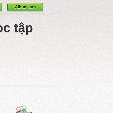
Album ảnh
ọc tập