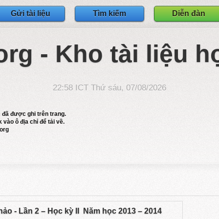
Gửi tài liệu
Tìm kiếm
Diễn đàn
org - Kho tài liệu h
22:58 ICT Thứ sáu, 07/08/2026
c đã được ghi trên trang.
 vào ô địa chỉ để tải về.
.org
ảo - Lần 2 – Học kỳ II Năm học 2013 – 2014