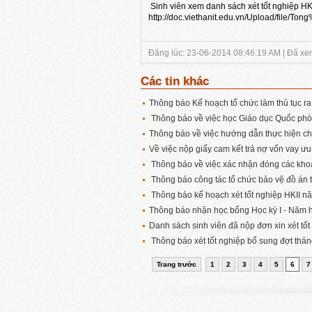
Sinh viên xem danh sách xét tốt nghiệp H
http://doc.viethanit.edu.vn/Upload/file/
Đăng lúc: 23-06-2014 08:46:19 AM | Đã xem
Các tin khác
Thông báo Kế hoạch tổ chức làm thủ tục r
Thông báo về việc học Giáo dục Quốc phò
Thông báo về việc hướng dẫn thực hiện c
Về việc nộp giấy cam kết trả nợ vốn vay ư
Thông báo về việc xác nhận đóng các khoản
Thông báo công tác tổ chức bảo vệ đồ án
Thông báo kế hoạch xét tốt nghiệp HKII 
Thông báo nhận học bổng Học kỳ I - Năm 
Danh sách sinh viên đã nộp đơn xin xét tốt
Thông báo xét tốt nghiệp bổ sung đợt thá
Trang trước
1
2
3
4
5
6
7