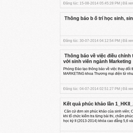
Đăng lúc: 15-08-2014 05:45:28 PM | Đã xem
Thông báo b ố trí học sinh, si
Đăng lúc: 30-07-2014 04:12:54 PM | Đã xem
Thông báo về việc điều chỉnh t
với sinh viên ngành Marketin
Phòng Đào tạo thông báo về việc thay đổi th
MARKETING khoa Thương mại điện tử như
Đăng lúc: 04-07-2014 02:51:27 PM | Đã xem
Kết quả phúc khảo lần 1_HKII_
Căn cứ đơn xin phúc khảo của sinh viên; Că
khi tổ chức kiểm tra từng bài thi, chấm ph
học kỳ II (2013-2014) khóa cao đẳng 5,6 và