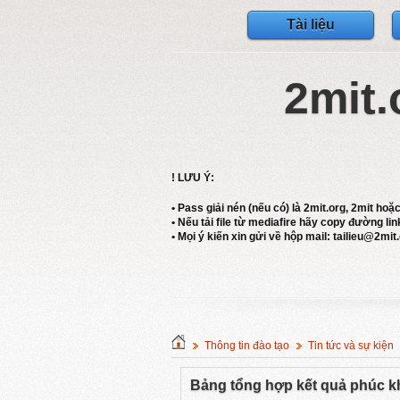
Tài liệu
2mit.
! LƯU Ý:
• Pass giải nén (nếu có) là 2mit.org, 2mit hoặ
• Nếu tải file từ mediafire hãy copy đường link
• Mọi ý kiến xin gửi về hộp mail: tailieu@2mit
Thông tin đào tạo
Tin tức và sự kiện
Bảng tổng hợp kết quả phúc kh