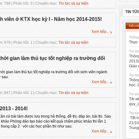
: 788 | Phản hồi: 0 | Chuyên mục:
Tin tức và sự kiện
TIN TỨ
nh viên ở KTX học kỳ I - Năm học 2014-2015!
TIÊU Đ
Xem tiếp...
Thông 
Thực 
: 979 | Phản hồi: 1 | Chuyên mục:
Tin tức và sự kiện
Tin tứ
Thông
hời gian làm thủ tục tốt nghiệp ra trường đối
2013)
g
Giáo 
ời gian làm thủ tục tốt nghiệp ra trường đối với sinh viên ngành
Tin tứ
 sau:
Thông
Xem tiếp...
học: 
: 847 | Phản hồi: 1 | Chuyên mục:
Tin tức và sự kiện
Tin tứ
T/b x
quy_đ
2013 - 2014!
Tin tứ
n cứ bài làm được lưu trong hệ thống, đề thi, đáp án, bài thi. Sau
T/B h
úc khảo Phòng đào tạo báo cáo kết quả chấm phúc khảo thi lần 1
21/10
 trung cấp 2 với các học phần thi như sau:
Trung
Xem tiếp...