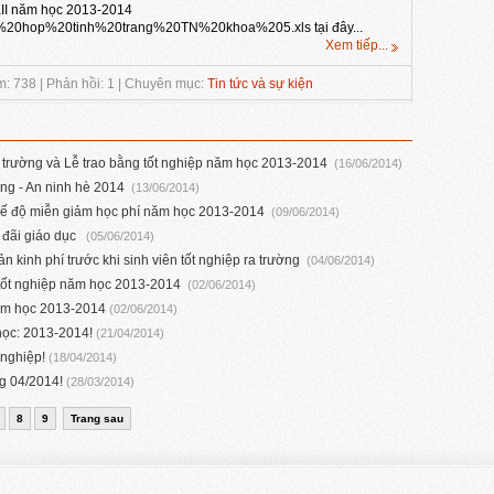
KII năm học 2013-2014
Tong%20hop%20tinh%20trang%20TN%20khoa%205.xls tại đây...
Xem tiếp...
: 738 | Phản hồi: 1 | Chuyên mục:
Tin tức và sự kiện
a trường và Lễ trao bằng tốt nghiệp năm học 2013-2014
(16/06/2014)
ng - An ninh hè 2014
(13/06/2014)
hế độ miễn giảm học phí năm học 2013-2014
(09/06/2014)
u đãi giáo dục
(05/06/2014)
 kinh phí trước khi sinh viên tốt nghiệp ra trường
(04/06/2014)
 tốt nghiệp năm học 2013-2014
(02/06/2014)
năm học 2013-2014
(02/06/2014)
học: 2013-2014!
(21/04/2014)
 nghiệp!
(18/04/2014)
ng 04/2014!
(28/03/2014)
8
9
Trang sau