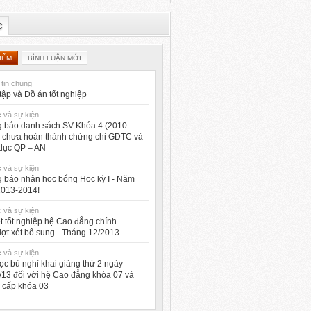
C
IỂM
BÌNH LUẬN MỚI
tin chung
tập và Đồ án tốt nghiệp
c và sự kiện
 báo danh sách SV Khóa 4 (2010-
 chưa hoàn thành chứng chỉ GDTC và
dục QP – AN
c và sự kiện
 báo nhận học bổng Học kỳ I - Năm
2013-2014!
c và sự kiện
ét tốt nghiệp hệ Cao đẳng chính
ợt xét bổ sung_ Tháng 12/2013
c và sự kiện
ọc bù nghỉ khai giảng thứ 2 ngày
/13 đối với hệ Cao đẳng khóa 07 và
 cấp khóa 03