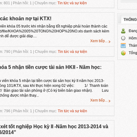
: 801 | Phản hồi: 1 | Chuyên mục:
Tin tức và sự kiện
các khoản nợ tại KTX!
THỐNG
viên khóa 05 trước khi nhận bằng tốt nghiệp phải hoàn thành các
Đang
/Upload/file/KHOA%2005%20TONG%20HOP%20NO.xls danh sách kèm
nh để được giải đáp....
Hôm
Xem tiếp...
Thán
: 790 | Phản hồi: 1 | Chuyên mục:
Tin tức và sự kiện
Tổng
óa 5 nhận tiền cược tài sản HKII - Năm học:
khóa 5 nhận lại tiền cược tài sản học kỳ II năm học 2013-
i phòng 101/KTX, sau khi thực hiện xong 02 việc: 1/ Thanh toán
 2/ Bàn giao tài sản phòng ở (Có ký biên bản giao nhận). Lưu
hông được nhận thay...
Xem tiếp...
: 796 | Phản hồi: 1 | Chuyên mục:
Tin tức và sự kiện
ét tốt nghiệp Học kỳ II -Năm học 2013-2014 và
6/2014"