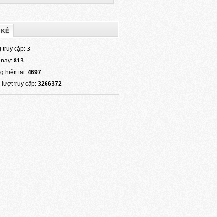
 KÊ
 truy cập:
3
 nay:
813
g hiện tại:
4697
 lượt truy cập:
3266372