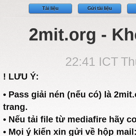
Tài liệu
Gửi tài liệu
2mit.org - Kh
22:41 ICT Th
! LƯU Ý:
• Pass giải nén (nếu có) là 2mit
trang.
• Nếu tải file từ mediafire hãy c
• Mọi ý kiến xin gửi về hộp mail