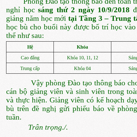
Phòng Đào tạo thông báo đến toàn thể
nghỉ học
sáng thứ 2 ngày 10/9/2018
đ
giảng năm học mới
tại Tầng 3 – Trung t
học bù cho buổi này được bố trí học vào
thể như sau:
Hệ
Khóa
Cao đẳng
Khóa 10, 11, 12
Sáng
Trung cấp
Khóa 04
Sáng
Vậy phòng Đào tạo thông báo cho 
cán bộ giảng viên và sinh viên trong toà
và thực hiện. Giảng viên có kế hoạch dạy
bù trên đề nghị gửi phiếu báo về phòn
tuần.
Trân trọng./.