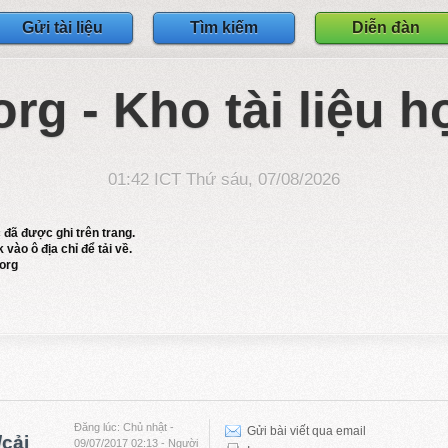
Gửi tài liệu
Tìm kiếm
Diễn đàn
org - Kho tài liệu h
01:42 ICT Thứ sáu, 07/08/2026
c đã được ghi trên trang.
 vào ô địa chỉ để tải về.
.org
Đăng lúc: Chủ nhật -
Gửi bài viết qua email
/cải
09/07/2017 02:13 - Người