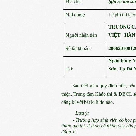
Địa chỉ:
(ghi rõ mã sin
Nội dung:
Lệ phí thi lại
TRƯỜNG C
Người nhận tiền
VIỆT - HÀN
Số tài khoản:
20062010012
Ngân hàng Nô
Tại:
Sơn, Tp Đà 
Sau thời gian quy định trên, nếu sin
thiện, Trung tâm Khảo thí & ĐBCL sẽ
đăng kí với bất kì lí do nào.
Lưu ý
:
-
Trường hợp sinh viên có học 
tham gia thi vì lí do cá nhân yêu cầu 
đăng kí.