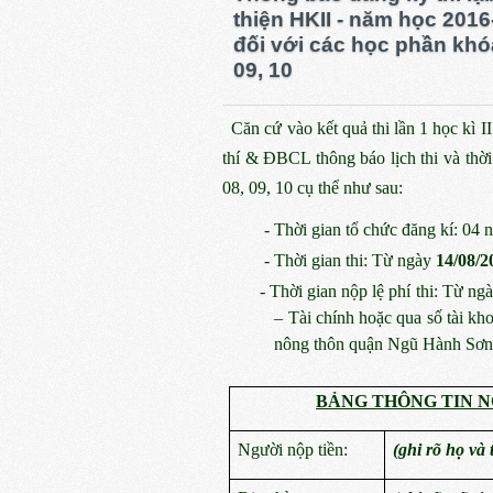
thiện HKII - năm học 201
đối với các học phần khó
09, 10
Căn cứ vào kết quả thi lần 1 học kì 
thí & ĐBCL thông báo lịch thi và thời 
08, 09, 10 cụ thể như sau:
-
Thời gian tổ chức đăng kí: 04 
-
Thời gian thi: Từ ngày
14/08/2
- Thời gian nộp lệ phí thi: Từ ng
– Tài chính hoặc qua số tài k
nông thôn quận Ngũ Hành Sơn 
BẢNG THÔNG TIN N
Người nộp tiền:
(ghi rõ họ và 