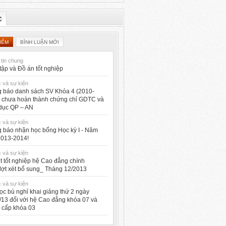
C
IỂM
BÌNH LUẬN MỚI
tin chung
tập và Đồ án tốt nghiệp
c và sự kiện
 báo danh sách SV Khóa 4 (2010-
 chưa hoàn thành chứng chỉ GDTC và
dục QP – AN
c và sự kiện
 báo nhận học bổng Học kỳ I - Năm
2013-2014!
c và sự kiện
ét tốt nghiệp hệ Cao đẳng chính
ợt xét bổ sung_ Tháng 12/2013
c và sự kiện
ọc bù nghỉ khai giảng thứ 2 ngày
/13 đối với hệ Cao đẳng khóa 07 và
 cấp khóa 03