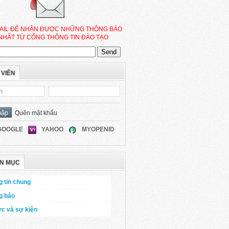
AIL ĐỂ NHẬN ĐƯỢC NHỮNG THÔNG BÁO
NHẤT TỪ CỔNG THÔNG TIN ĐÀO TẠO
 VIÊN
Quên mật khẩu
GOOGLE
YAHOO
MYOPENID
N MỤC
 tin chung
g báo
ức và sự kiện