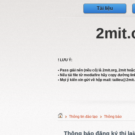
Tài liệu
2mit.
! LƯU Ý:
• Pass giải nén (nếu có) là 2mit.org, 2mit hoặ
• Nếu tải file từ mediafire hãy copy đường link
• Mọi ý kiến xin gửi về hộp mail: tailieu@2mit
Thông tin đào tạo
Thông báo
Thông báo đăng ký thi lại