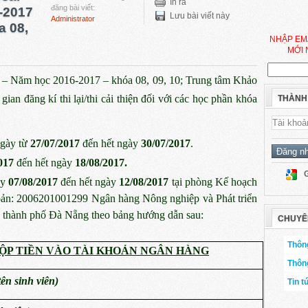
In ra
đăng bài viết:
6-2017
Lưu bài viết này
Administrator
a 08,
NHẬP EM
MỚI 
II – Năm học 2016-2017 – khóa 08, 09, 10; Trung tâm Khảo
gian đăng kí thi lại/thi cải thiện đối với các học phần khóa
THÀNH
ngày từ
27/07/2017
đến hết ngày
30/07/2017
.
017
đến hết ngày
18/08/2017.
ày
07/08/2017
đến hết ngày
12/08/2017
tại phòng Kế hoạch
hoản: 2006201001299 Ngân hàng Nông nghiệp và Phát triển
thành phố Đà Nẵng theo bảng hướng dẫn sau:
CHUYÊ
Thông
ỘP TIỀN VÀO TÀI KHOẢN NGÂN HÀNG
Thôn
tên sinh viên)
Tin t