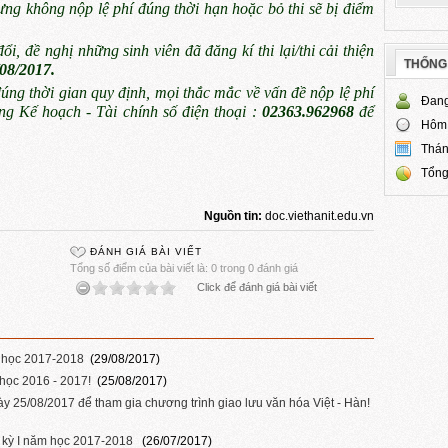
ưng không nộp lệ phí đúng thời hạn hoặc bỏ thi sẽ bị điểm
đổi, đề nghị những sinh viên đã đăng kí thi lại/thi cải thiện
THỐNG
08/2017.
đúng thời gian quy định, mọi thắc mắc về vấn đề nộp lệ phí
Đang
ng Kế hoạch - Tài chính số điện thoại :
02363.962968
để
Hôm
Thán
Tổng
Nguồn tin:
doc.viethanit.edu.vn
ĐÁNH GIÁ BÀI VIẾT
Tổng số điểm của bài viết là: 0 trong 0 đánh giá
Click để đánh giá bài viết
ăm học 2017-2018
(29/08/2017)
 học 2016 - 2017!
(25/08/2017)
ày 25/08/2017 để tham gia chương trình giao lưu văn hóa Việt - Hàn!
c kỳ I năm học 2017-2018
(26/07/2017)