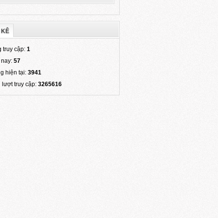
 KÊ
 truy cập:
1
 nay:
57
g hiện tại:
3941
 lượt truy cập:
3265616