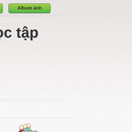
Album ảnh
ọc tập