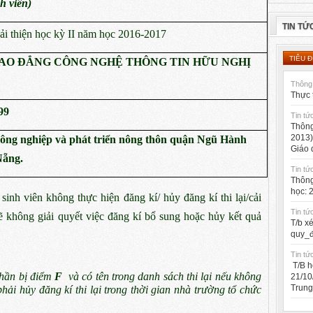
h viên)
TIN TỨ
/cải thiện học kỳ II năm học 2016-2017
TIÊU Đ
AO ĐẲNG CÔNG NGHỆ THÔNG TIN HỮU NGHỊ
Thông 
Thực 
99
Tin tứ
Thông
2013)
ng nghiệp và phát triển nông thôn quận Ngũ Hành
Giáo 
Nẵng.
Tin tứ
Thông
học: 
h viên không thực hiện đăng kí/ hủy đăng kí thi lại/cải
Tin tứ
 không giải quyết việc đăng kí bổ sung hoặc hủy kết quả
T/b x
quy_đ
Tin tứ
T/B h
phần bị điểm
F
và có tên trong danh sách thi lại nếu không
21/10
Trung
phải hủy đăng kí thi lại trong thời gian nhà trường tổ chức