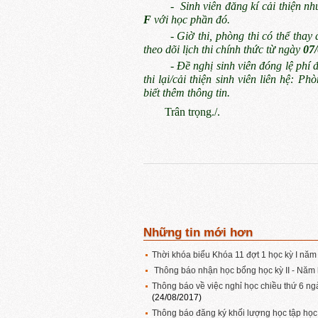
-
Sinh viên đăng kí cải thiện nh
F
với học phần đó.
- Giờ thi, phòng thi có thể thay 
theo dõi lịch thi chính thức từ ngày
07/
- Đề nghị sinh viên đóng lệ phí 
thi lại/cải thiện sinh viên l
iên hệ: Phò
biết thêm thông tin.
Trân trọng./.
Những tin mới hơn
Thời khóa biểu Khóa 11 đợt 1 học kỳ I n
Thông báo nhận học bổng học kỳ II - Năm
Thông báo về việc nghỉ học chiều thứ 6 ng
(24/08/2017)
Thông báo đăng ký khối lượng học tập họ