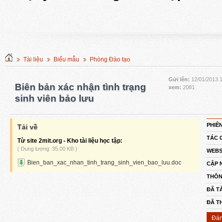
Tài liệu
Biểu mẫu
Phòng Đào tạo
Gửi lên:
12/01/2013 
Biên bản xác nhận tình trạng
xem:
2081
sinh viên bảo lưu
PHIÊ
Tải về
TÁC 
Từ site 2mit.org - Kho tài liệu học tập:
( Dung lượng: 35.00 KB )
WEBS
Bien_ban_xac_nhan_tinh_trang_sinh_vien_bao_luu.doc
CẬP 
THÔN
ĐÃ TẢ
ĐÃ T
Đán