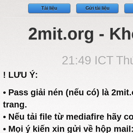
Tài liệu
Gửi tài liệu
2mit.org - Kh
21:49 ICT Th
! LƯU Ý:
• Pass giải nén (nếu có) là 2mit
trang.
• Nếu tải file từ mediafire hãy c
• Mọi ý kiến xin gửi về hộp mail