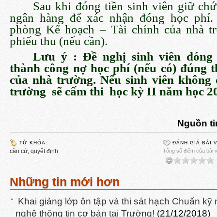
Sau khi đóng tiền sinh viên giữ chứ
ngân hàng để xác nhận đóng học phí. 
phòng Kế hoạch – Tài chính của nhà t
phiếu thu (nếu cần).
Lưu ý : Đề nghị sinh viên đóng
thành công nợ học phí (nếu có) đúng t
của nhà trường. Nếu sinh viên không
trường sẽ cấm thi học kỳ II năm học 2
Nguồn ti
TỪ KHÓA:
ĐÁNH GIÁ BÀI 
căn cứ
,
quyết định
Tổng số điểm của bài vi
Những tin mới hơn
Khai giảng lớp ôn tập và thi sát hạch Chuẩn k
nghệ thông tin cơ bản tại Trường!
(21/12/2018)