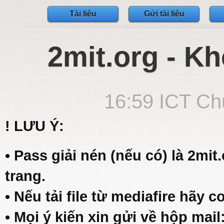
Tài liệu
Gửi tài liệu
2mit.org - Kh
16:59 ICT Ch
! LƯU Ý:
• Pass giải nén (nếu có) là 2mit
trang.
• Nếu tải file từ mediafire hãy c
• Mọi ý kiến xin gửi về hộp mail