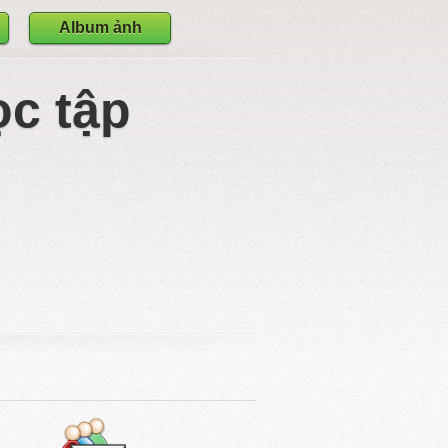
Album ảnh
ọc tập