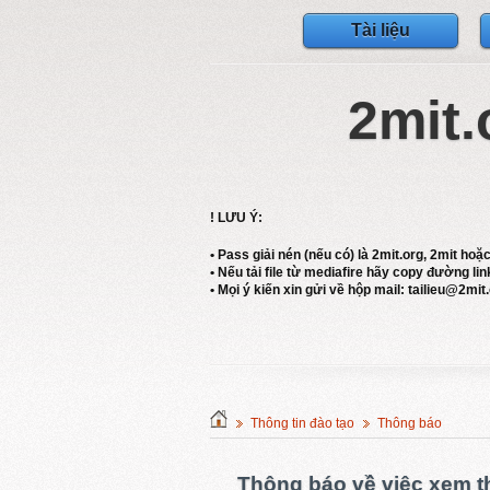
Tài liệu
2mit.
! LƯU Ý:
• Pass giải nén (nếu có) là 2mit.org, 2mit hoặ
• Nếu tải file từ mediafire hãy copy đường link
• Mọi ý kiến xin gửi về hộp mail: tailieu@2mit
Thông tin đào tạo
Thông báo
Thông báo về việc xem t