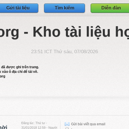
Gửi tài liệu
Tìm kiếm
Diễn đàn
org - Kho tài liệu h
23:51 ICT Thứ sáu, 07/08/2026
c đã được ghi trên trang.
 vào ô địa chỉ để tải về.
.org
Đăng lúc: Thứ tư -
Gửi bài viết qua email
hời
31/01/2018 12:59 - Người