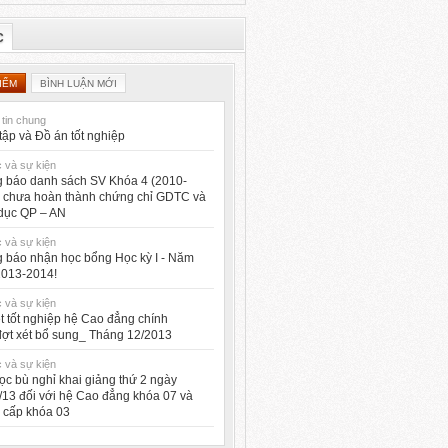
C
IỂM
BÌNH LUẬN MỚI
tin chung
tập và Đồ án tốt nghiệp
c và sự kiện
 báo danh sách SV Khóa 4 (2010-
 chưa hoàn thành chứng chỉ GDTC và
dục QP – AN
c và sự kiện
 báo nhận học bổng Học kỳ I - Năm
2013-2014!
c và sự kiện
ét tốt nghiệp hệ Cao đẳng chính
ợt xét bổ sung_ Tháng 12/2013
c và sự kiện
ọc bù nghỉ khai giảng thứ 2 ngày
/13 đối với hệ Cao đẳng khóa 07 và
 cấp khóa 03