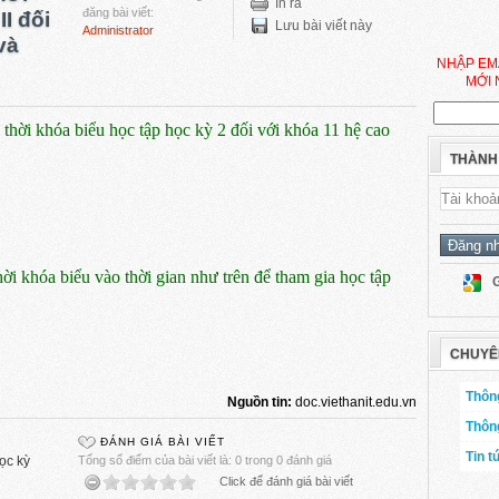
In ra
đăng bài viết:
I đối
Lưu bài viết này
Administrator
và
NHẬP EM
MỚI 
hời khóa biểu học tập học kỳ 2 đối với khóa 11 hệ cao
THÀNH
ời khóa biểu vào thời gian như trên để tham gia học tập
CHUYÊ
Thông
Nguồn tin:
doc.viethanit.edu.vn
Thôn
ĐÁNH GIÁ BÀI VIẾT
Tin t
ọc kỳ
Tổng số điểm của bài viết là: 0 trong 0 đánh giá
Click để đánh giá bài viết