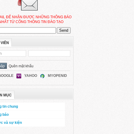
AIL ĐỂ NHẬN ĐƯỢC NHỮNG THÔNG BÁO
NHẤT TỪ CỔNG THÔNG TIN ĐÀO TẠO
 VIÊN
Quên mật khẩu
GOOGLE
YAHOO
MYOPENID
N MỤC
 tin chung
g báo
ức và sự kiện