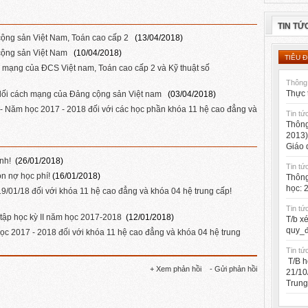
TIN TỨ
cộng sản Việt Nam, Toán cao cấp 2
(13/04/2018)
cộng sản Việt Nam
(10/04/2018)
TIÊU Đ
 mạng của ĐCS Việt nam, Toán cao cấp 2 và Kỹ thuật số
Thông 
Thực 
 lối cách mạng của Đảng cộng sản Việt nam
(03/04/2018)
KI - Năm học 2017 - 2018 đối với các học phần khóa 11 hệ cao đẳng và
Tin tứ
Thông
2013)
Giáo 
ỉnh!
(26/01/2018)
Tin tứ
n nợ học phí!
(16/01/2018)
Thông
học: 
19/01/18 đối với khóa 11 hệ cao đẳng và khóa 04 hệ trung cấp!
Tin tứ
 tập học kỳ II năm học 2017-2018
(12/01/2018)
T/b x
quy_đ
học 2017 - 2018 đối với khóa 11 hệ cao đẳng và khóa 04 hệ trung
Tin tứ
T/B h
+ Xem phản hồi
- Gửi phản hồi
21/10
Trung