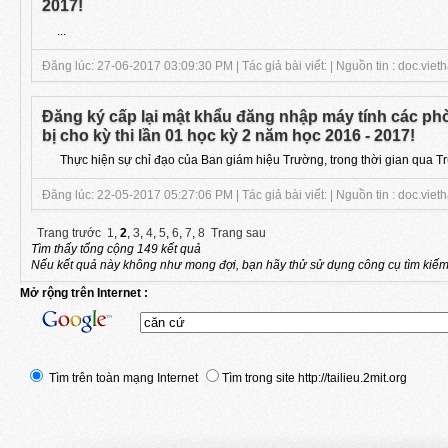
2017!
...
Đăng lúc: 27-06-2017 03:09:30 PM | Tác giả bài viết: | Nguồn tin : doc.viet
Đăng ký cấp lại mật khẩu đăng nhập máy tính các p
bị cho kỳ thi lần 01 học kỳ 2 năm học 2016 - 2017!
Thực hiện sự chỉ đạo của Ban giám hiệu Trường, trong thời gian qua Tru
Đăng lúc: 22-05-2017 05:27:06 PM | Tác giả bài viết: | Nguồn tin : doc.viet
Trang trước
1
,
2
,
3
,
4
,
5
,
6
,
7
,
8
Trang sau
Tìm thấy tổng cộng 149 kết quả
Nếu kết quả này không như mong đợi, bạn hãy thử sử dụng công cụ tìm kiếm
Mở rộng trên Internet :
Tìm trên toàn mạng Internet
Tìm trong site http://tailieu.2mit.org