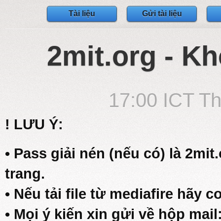
Tài liệu
Gửi tài liệu
2mit.org - Kh
17:00 ICT Th
! LƯU Ý:
• Pass giải nén (nếu có) là 2mit
trang.
• Nếu tải file từ mediafire hãy c
• Mọi ý kiến xin gửi về hộp mail